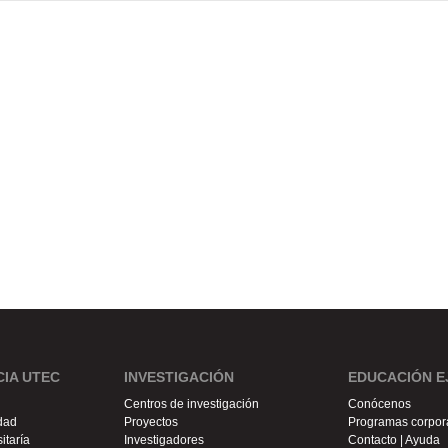
IA UTEC
INVESTIGACIÓN
EDUCACIÓN E
Centros de investigación
Conócenos
idad
Proyectos
Programas corpor
itaría
Investigadores
Contacto | Ayuda