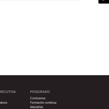
JECUTIVA
POSGRADO
Conócenos
ativos
Formación continua
Maestrías