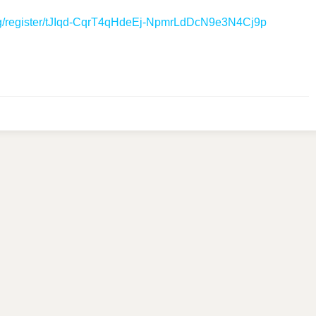
ing/register/tJIqd-CqrT4qHdeEj-NpmrLdDcN9e3N4Cj9p